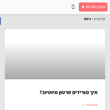
הזמן כתוביות
צור קשר
שאלות נפוצות
כתוביות לדוגמא
דף הבית
/
MP4
פת
איך מורידים סרטון מיוטיוב?
קרא עוד »